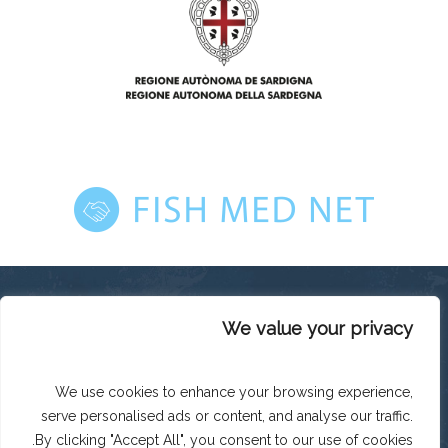
We value your privacy
This platform has been produced thanks to the financial
support of the European Union under the ENI CBC
Mediterranean Sea Basin Programme with a total financing of
We use cookies to enhance your browsing experience,
total budget EUR 2.242.131,50.
serve personalised ads or content, and analyse our traffic.
The contents of this platform are the sole responsibility of
Legacoop Agroalimentare and can under no circumstances
By clicking "Accept All", you consent to our use of cookies.